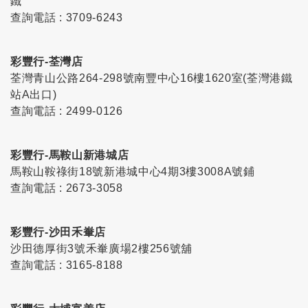
鐵
查詢電話 : 3709-6243
彩豐行-荃灣店
荃灣青山公路264-298號南豐中心16樓1620室(荃灣港鐵
站A出口)
查詢電話 : 2499-0126
彩豐行-馬鞍山新港城店
馬鞍山鞍祿街18號新港城中心4期3樓3008A號鋪
查詢電話 : 2673-3058
彩豐行-沙田禾輋店
沙田德厚街3號禾輋廣場2樓256號舖
查詢電話 : 3165-8188