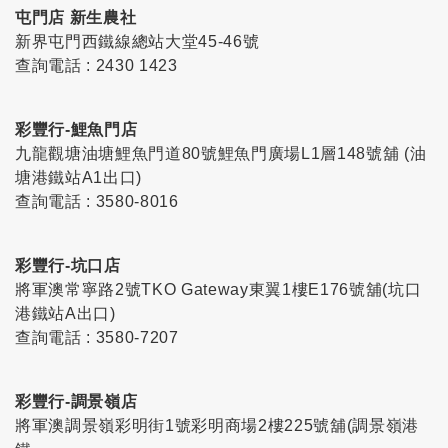
屯門店 新生農社
新界屯門西鐵線總站大堂45-46號
查詢電話 : 2430 1423
彩豐行-鯉魚門店
九龍觀塘油塘鯉魚門道80號鯉魚門廣場L1層148號舖 (油
塘港鐵站A1出口)
查詢電話 : 3580-8016
彩豐行-坑口店
將軍澳常寧路2號TKO Gateway東翼1樓E176號舖(坑口
港鐵站A出口)
查詢電話 : 3580-7207
彩豐行-調景嶺店
將軍澳調景嶺彩明街1號彩明商場2樓225號舖(調景嶺港